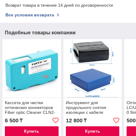
Возврат товара в течение 14 дней по договоренности
Все условия возврата
Подобные товары компании
Кассета для чистки
Инструмент для
Опти
оптических коннекторов
продольного снятия
LC/
Fiber optic Cleaner CLN2-
изоляции с кабеля
0.9
001
6 500
12 800
500
₸
₸
Купить
Купить