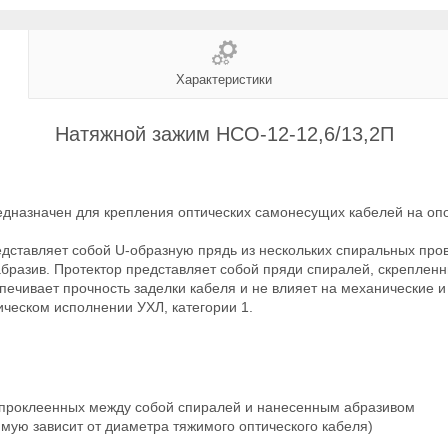
Характеристики
Натяжной зажим НСО-12-12,6/13,2П
дназначен для крепления оптических самонесущих кабелей на опор
дставляет собой U-образную прядь из нескольких спиральных про
абразив. Протектор представляет собой пряди спиралей, скреплен
печивает прочность заделки кабеля и не влияет на механические и
ическом исполнении УХЛ, категории 1.
-ти проклеенных между собой спиралей и нанесенным абразивом
рямую зависит от диаметра тяжимого оптического кабеля)