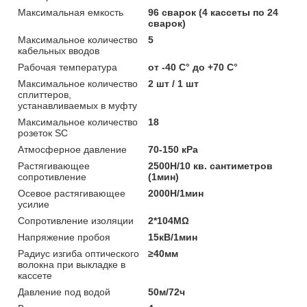
Максимальная емкость
96 сварок (4 кассеты по 24
сварок)
Максимальное количество
5
кабельных вводов
Рабочая температура
от -40 С° до +70 С°
Максимальное количество
2 шт / 1 шт
сплиттеров,
устанавливаемых в муфту
Максимальное количество
18
розеток SC
Атмосферное давление
70-150 кРa
Растягивающее
2500Н/10 кв. сантиметров
сопротивление
(1мин)
Осевое растягивающее
2000Н/1мин
усилие
Сопротивление изоляции
2*104MΩ
Напряжение пробоя
15кВ/1мин
Радиус изгиба оптического
≥40мм
волокна при выкладке в
кассете
Давление под водой
50м/72ч