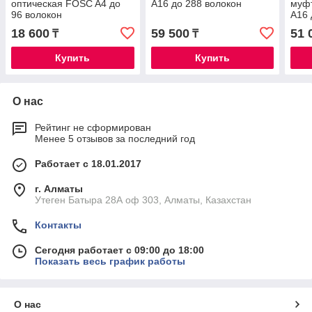
оптическая FOSC A4 до
A16 до 288 волокон
муф
96 волокон
A16 
18 600
59 500
51 
₸
₸
Купить
Купить
О нас
Рейтинг не сформирован
Менее 5 отзывов за последний год
Работает с 18.01.2017
г. Алматы
Утеген Батыра 28А оф 303, Алматы, Казахстан
Контакты
Сегодня работает с 09:00 до 18:00
Показать весь график работы
О нас