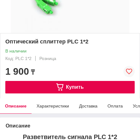
Оптический сплиттер PLC 1*2
В наличии
Код: PLC 1*2
Розница
1 900
₸
Купить
Описание
Характеристики
Доставка
Оплата
Усл
Описание
Разветвитель сигнала PLC 1*2