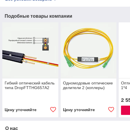
Подобные товары компании
Гибкий оптический кабель
Одномодовые оптические
Опти
типа DropFTTHG657A2
делители 2 (коплеры)
1*4
2 5
Цену уточняйте
Цену уточняйте
О нас