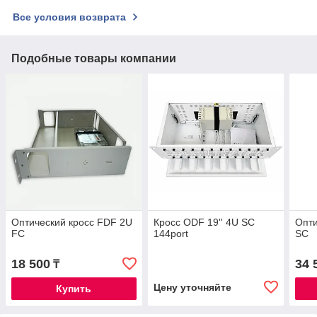
Все условия возврата
Подобные товары компании
Оптический кросс FDF 2U
Кросс ODF 19'' 4U SC
Опти
FC
144port
SC
18 500
34 
₸
Цену уточняйте
Купить