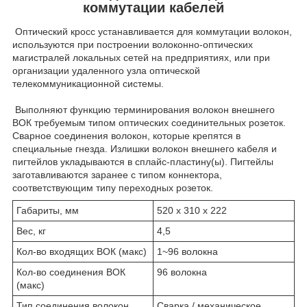
коммутации кабелей
Оптический кросс устанавливается для коммутации волокон,
используются при построении волоконно-оптических
магистралей локальных сетей на предприятиях, или при
организации удаленного узла оптической
телекоммуникационной системы.
Выполняют функцию терминирования волокон внешнего
ВОК требуемым типом оптических соединительных розеток.
Сварное соединения волокон, которые крепятся в
специальные гнезда. Излишки волокон внешнего кабеля и
пигтейлов укладываются в сплайс-пластину(ы). Пигтейлы
заготавливаются заранее с типом коннектора,
соответствующим типу переходных розеток.
Габариты, мм
520 х 310 х 222
Вес, кг
4,5
Кол-во входящих ВОК (макс)
1~96 волокна
Кол-во соединения ВОК
96 волокна
(макс)
Тип соединения волокон
Сварка / механическое