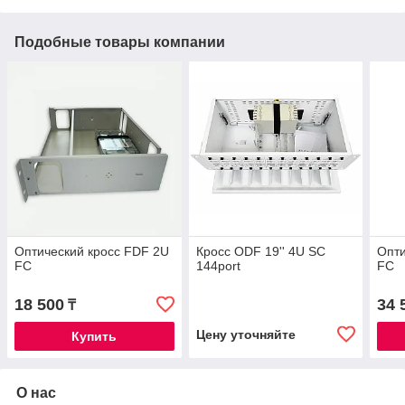
Подобные товары компании
Оптический кросс FDF 2U
Кросс ODF 19'' 4U SC
Опти
FC
144port
FC
18 500
34 
₸
Цену уточняйте
Купить
О нас