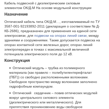
Кабель подвесной с диэлектрическим силовым
элементом ОК/Д-М На основе модульной конструкции
Назначение
Оптический кабель типа ОК/Д-М…, изготавливаемый по ТУ
3587-001-92193892-2011 (декларация о соответствии № Д-
КБ-2686), предназначен для применения на единой сети
электросвязи, для
подвески на опорах линий связи
, между
зданиями и сооружениями. Также допускается подвеска на
опорах контактной сети железных дорог, опорах линий
электропередач в точках с максимальной величиной
потенциала электрического поля до 12 кВ.
Конструкция
Оптический модуль – трубка из полимерного
материала (как правило – полибутилентерефталат
(ПБТ)) со свободно расположенными волокнами.
Свободное пространство между волокнами заполнено
гидрофобным компаундом.
Оптический сердечник – повив оптических модулей
вокруг центрального силового элемента
(диэлектрического или металлического). Для
препятствия проникновению воды свободное