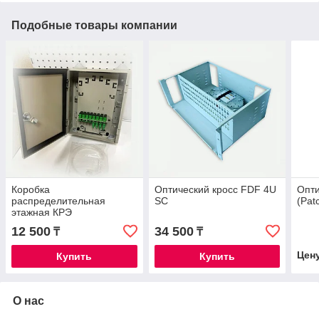
Подобные товары компании
Коробка
Оптический кросс FDF 4U
Опти
распределительная
SC
(Pat
этажная КРЭ
12 500
34 500
₸
₸
Цен
Купить
Купить
О нас