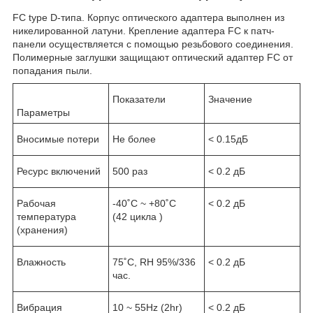
FC type D-типа. Корпус оптического адаптера выполнен из
никелированной латуни. Крепление адаптера FC к патч-
панели осуществляется с помощью резьбового соединения.
Полимерные заглушки защищают оптический адаптер FC от
попадания пыли.
Показатели
Значение
Параметры
Вносимые потери
Не более
< 0.15дБ
Ресурс включений
500 раз
< 0.2 дБ
Рабочая
-40˚C ~ +80˚C
< 0.2 дБ
температура
(42 цикла )
(хранения)
Влажность
75˚C, RH 95%/336
< 0.2 дБ
час.
Вибрация
10 ~ 55Hz (2hr)
< 0.2 дБ