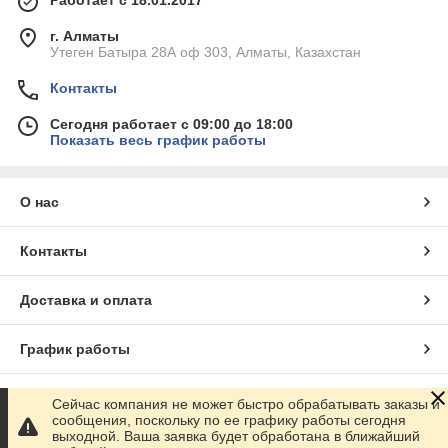
Работает с 18.01.2017
г. Алматы
Утеген Батыра 28А оф 303, Алматы, Казахстан
Контакты
Сегодня работает с 09:00 до 18:00
Показать весь график работы
О нас
Контакты
Доставка и оплата
График работы
Полная версия сайта
Сейчас компания не может быстро обрабатывать заказы и
сообщения, поскольку по ее графику работы сегодня
выходной. Ваша заявка будет обработана в ближайший
Сайт создан на маркетплейсе
Satu.kz