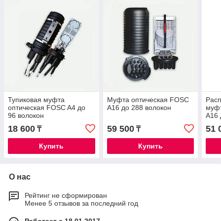
Тупиковая муфта
Муфта оптическая FOSC
Рас
оптическая FOSC A4 до
A16 до 288 волокон
муф
96 волокон
A16 
18 600
59 500
51 
₸
₸
Купить
Купить
О нас
Рейтинг не сформирован
Менее 5 отзывов за последний год