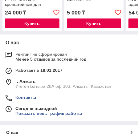
кронштейном для
адап
адаптеров SC-24port
24 000
5 000
54 
₸
₸
Купить
Купить
О нас
Рейтинг не сформирован
Менее 5 отзывов за последний год
Работает с 18.01.2017
г. Алматы
Утеген Батыра 28А оф 303, Алматы, Казахстан
Контакты
Сегодня выходной
Показать весь график работы
О нас