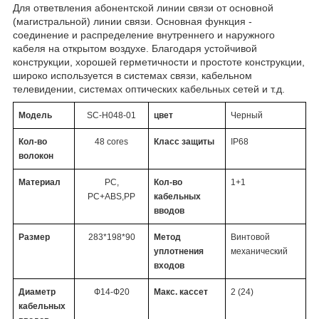
Для ответвления абонентской линии связи от основной
(магистральной) линии связи. Основная функция -
соединение и распределение внутреннего и наружного
кабеля на открытом воздухе. Благодаря устойчивой
конструкции, хорошей герметичности и простоте конструкции,
широко используется в системах связи, кабельном
телевидении, системах оптических кабельных сетей и т.д.
Модель
SC-H048-01
цвет
Черный
Кол-во
48
cores
Класс защиты
IP68
волокон
Материал
PC,
Кол-во
1
+
1
PC+ABS,PP
кабельных
вводов
Размер
283*198*90
Метод
Винтовой
уплотнения
механический
входов
Диаметр
Ф14-Ф
20
Макс. кассет
2 (24)
кабельных