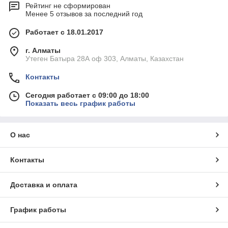
пыль, что обеспечивает длительный срок эксплуатации
Рейтинг не сформирован
кабельной линии.
Менее 5 отзывов за последний год
Широкая сфера применения.
Оптические муфты
Работает с 18.01.2017
применяют повсеместно не только для систем связи,
но и для обустройства кабельного телевидения,
г. Алматы
оптических кабельных сетей.
Утеген Батыра 28А оф 303, Алматы, Казахстан
Купить муфты для оптического кабеля
Контакты
Если вам требуется выгодно купить такие надежные изделия,
Сегодня работает с 09:00 до 18:00
которые смогут прослужить несколько лет, рекомендуем
Показать весь график работы
обратиться в нашу компанию.
О нас
Контакты
Доставка и оплата
График работы