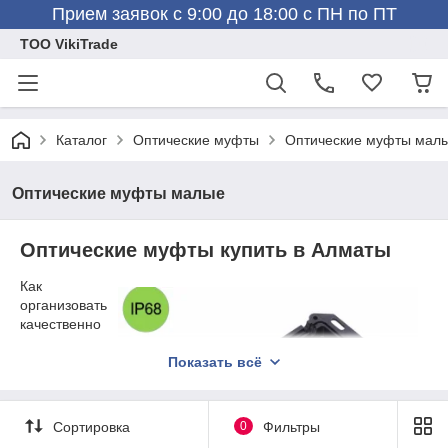
Прием заявок с 9:00 до 18:00 с ПН по ПТ
ТОО VikiTrade
Каталог
Оптические муфты
Оптические муфты мал
Оптические муфты малые
Оптические муфты купить в Алматы
Как
организовать
качественно
е
соединение
Показать всё
абонентской
линии с
магистральн
Сортировка
0
Фильтры
ой линией