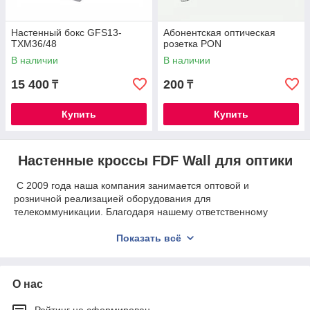
Настенный бокс GFS13-
Абонентская оптическая
TXM36/48
розетка PON
В наличии
В наличии
15 400
200
₸
₸
Купить
Купить
Настенные кроссы FDF Wall для оптики
С 2009 года наша компания занимается оптовой и
розничной реализацией оборудования для
телекоммуникации. Благодаря нашему ответственному
подходу к выполнению взятых на себя заказов мы
заработали себе репутацию надежного поставщика и
Показать всё
партнера.
Почему стоит работать именно с нами?
О нас
мы готовы принять и доставить заказ в пределах
всей Республики Казахстан;